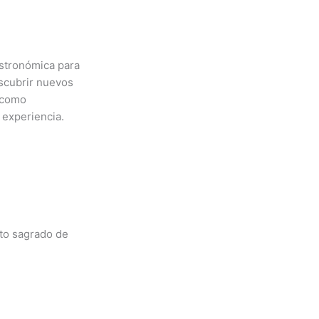
astronómica para
scubrir nuevos
como
r experiencia.
nto sagrado de