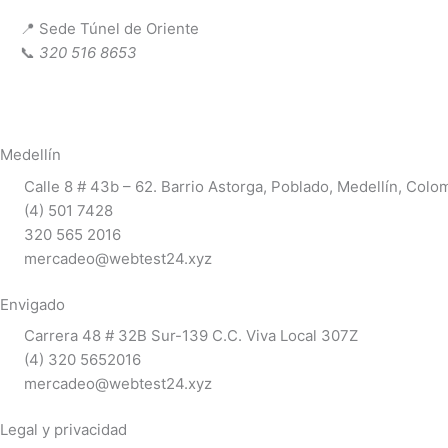
📍 Sede Túnel de Oriente
📞
320 516 8653
Medellín
Calle 8 # 43b – 62. Barrio Astorga, Poblado, Medellín, Colo
(4) 501 7428
320 565 2016
mercadeo@webtest24.xyz
Envigado
Carrera 48 # 32B Sur-139 C.C. Viva Local 307Z
(4) 320 5652016
mercadeo@webtest24.xyz
Legal y privacidad