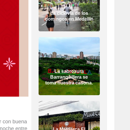
La ciclovía de los
domingos en Medellín
La sabrosura
Barranquillera se
toma nuestra casona.
r con buena
 noche
entre
La Matriarca El