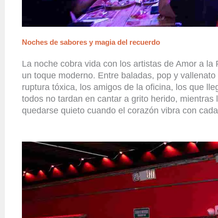
Noches de sabores y magia del recuerdo
La noche cobra vida con los artistas de
Amor a la 
un toque moderno. Entre baladas, pop y vallenato
ruptura tóxica, los amigos de la oficina, los que l
todos
no tardan en cantar a grito herido, mientras
l
quedarse quieto cuando el corazón vibra con cada