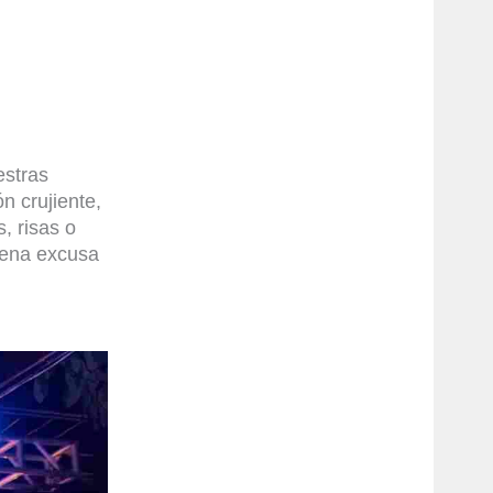
estras
ón crujiente
,
s,
risas o
uena excusa