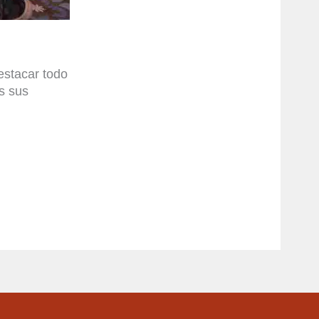
destacar
todo
s sus