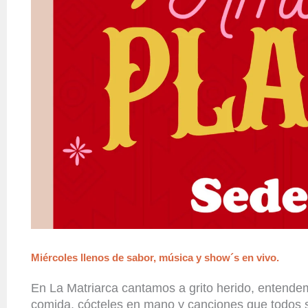
Miércoles llenos de sabor, música y show´s en vivo.
En La Matriarca
cantamos a grito herido,
entendem
comida,
cócteles
en mano y canciones que todos