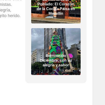
nistas.
Poblado: El Corazón
de la Cocina Paisa en
egría,
Medellín
grito herido.
Bienvenido
Diciembre, con su
alegría y sabor