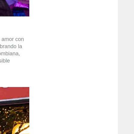
l amor con
brando la
lombiana,
sible