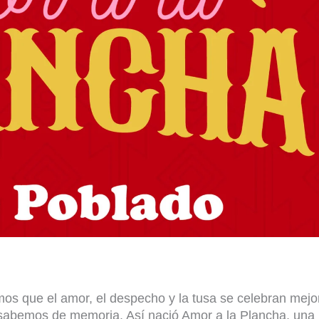
os que el amor
,
el despech
o y la tusa
se celebran mejo
 sabemos de memoria
. Así nació
Amor a la Plancha
, una