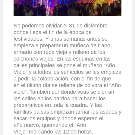
No podemos
olvidar
el 31 de diciembre
donde llega el fin de
la
época
de
festividades.
Y u
nas semanas
antes se
empieza a preparar un muñeco de trapo,
armado con ropa
vieja y relleno de los
colchones
viejos. En las esquinas en las
calles principales se pone el muñeco “Año
Viejo” y a todos los
vehículos se les empieza
a pedir la colaboración, con el fin de que
en
el último día se rellene de pólvora el “Año
viejo”. T
ambién por don
d
e
veas
se
cierran
las calles en los barrios para hacer los
preparativos en toda la cuadra. Y las
familias paisas empiezan armar los asados
y
sacar los equipos y donde esperan el
año
nuevo, quemando el “Año
Viejo”
marcando las 12:00 horas
.