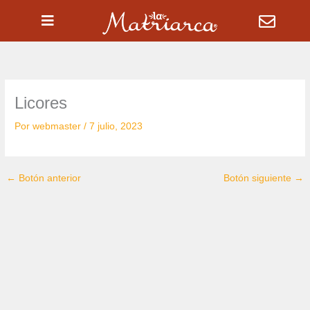
Ir
al
contenido
Licores
Por
webmaster
/
7 julio, 2023
←
Botón anterior
Botón siguiente
→