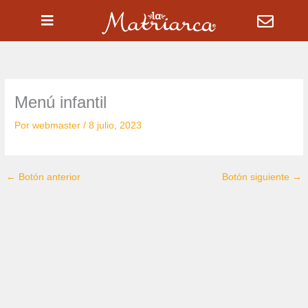
Ir
al
contenido
Menú infantil
Por
webmaster
/
8 julio, 2023
←
Botón anterior
Botón siguiente
→