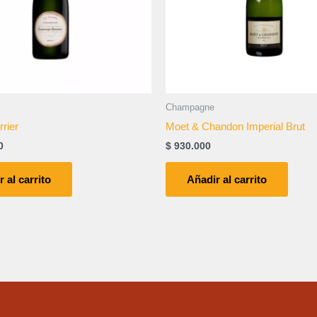
Champagne
rrier
Moet & Chandon Imperial Brut
0
$
930.000
 al carrito
Añadir al carrito