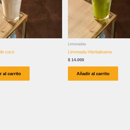
Limonadas
de coco
Limonada Hierbabuena
$
14.000
 al carrito
Añadir al carrito