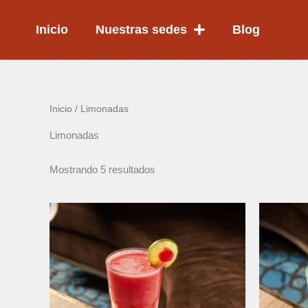
Ir
al
Inicio
Nuestras sedes
Blog
contenido
Inicio
/ Limonadas
Limonadas
Mostrando 5 resultados