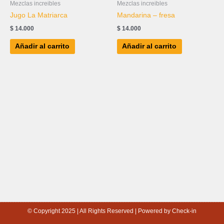
Mezclas increibles
Mezclas increibles
Jugo La Matriarca
Mandarina – fresa
$
14.000
$
14.000
Añadir al carrito
Añadir al carrito
© Copyright 2025 | All Rights Reserved | Powered by Check-in