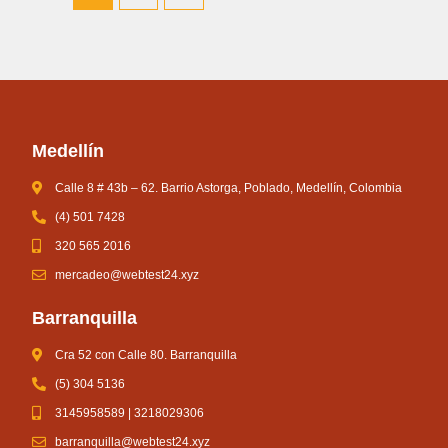
Medellín
Calle 8 # 43b – 62. Barrio Astorga, Poblado, Medellín, Colombia
(4) 501 7428
320 565 2016
mercadeo@webtest24.xyz
Barranquilla
Cra 52 con Calle 80. Barranquilla
(5) 304 5136
3145958589 | 3218029306
barranquilla@webtest24.xyz