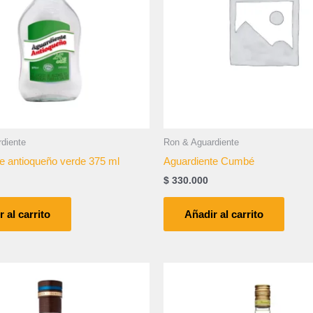
diente
Ron & Aguardiente
e antioqueño verde 375 ml
Aguardiente Cumbé
$
330.000
 al carrito
Añadir al carrito
Price
Este
range:
producto
$ 45.000
tiene
through