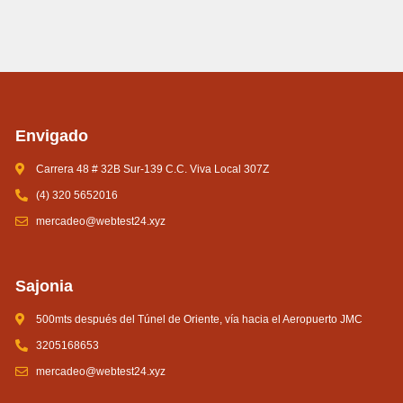
Envigado
Carrera 48 # 32B Sur-139 C.C. Viva Local 307Z
(4) 320 5652016
mercadeo@webtest24.xyz
Sajonia
500mts después del Túnel de Oriente, vía hacia el Aeropuerto JMC
3205168653
mercadeo@webtest24.xyz