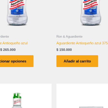
opciones
se
pueden
elegir
en
la
página
diente
Ron & Aguardiente
de
e Antioqueño azul
Aguardiente Antioqueño azul 375
producto
$
265.000
$
150.000
cionar opciones
Añadir al carrito