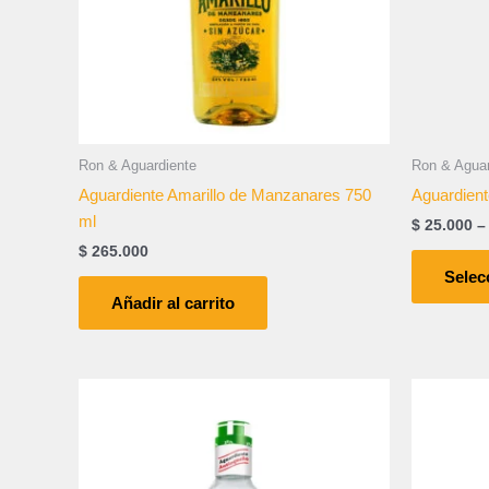
Ron & Aguardiente
Ron & Aguar
Aguardiente Amarillo de Manzanares 750
Aguardient
ml
$
25.000
–
$
265.000
Selec
Añadir al carrito
Price
Este
range:
producto
$ 25.000
tiene
through
$ 265.000
múltiples