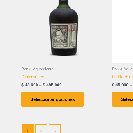
$ 485.000
múltiples
variantes.
Las
opciones
se
pueden
elegir
en
la
página
Ron & Aguardiente
Ron & Aguar
de
Diplomático
La Hechic
producto
$
43.000
–
$
485.000
$
45.000
–
Seleccionar opciones
Selec
1
2
→