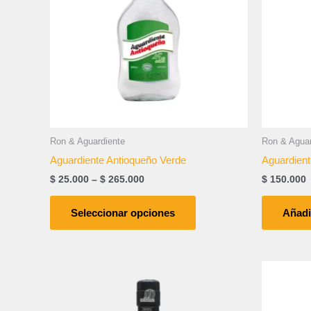
variantes.
Las
opciones
se
pueden
elegir
en
la
página
Ron & Aguardiente
Ron & Aguar
de
Aguardiente Antioqueño Verde
Aguardient
producto
$
25.000
–
$
265.000
$
150.000
Seleccionar opciones
Añadir
Price
Este
range:
producto
$ 43.000
tiene
through