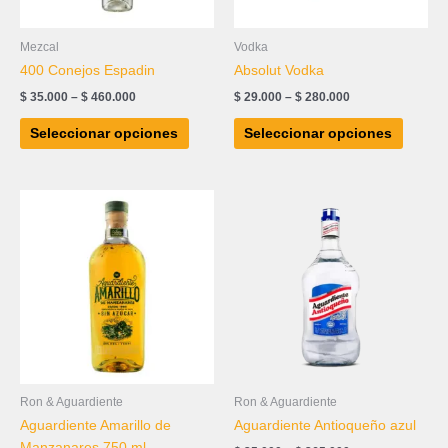
pueden
puede
elegir
elegir
Mezcal
Vodka
en
en
400 Conejos Espadin
Absolut Vodka
la
la
$
35.000
–
$
460.000
$
29.000
–
$
280.000
página
página
de
de
Seleccionar opciones
Seleccionar opciones
producto
produc
Price
Este
range:
produc
$ 25.000
tiene
through
$ 265.000
múltipl
variant
Las
opcion
se
puede
elegir
Ron & Aguardiente
Ron & Aguardiente
en
Aguardiente Amarillo de
Aguardiente Antioqueño azul
la
Manzanares 750 ml