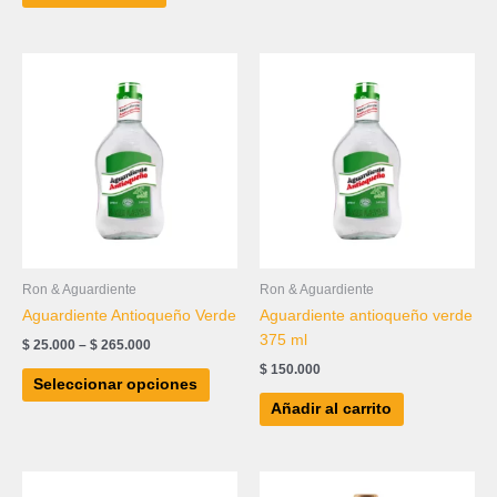
Price
Este
range:
producto
$ 25.000
tiene
through
$ 265.000
múltiples
variantes.
Las
opciones
se
pueden
elegir
Ron & Aguardiente
Ron & Aguardiente
en
Aguardiente Antioqueño Verde
Aguardiente antioqueño verde
la
375 ml
$
25.000
–
$
265.000
página
$
150.000
de
Seleccionar opciones
producto
Añadir al carrito