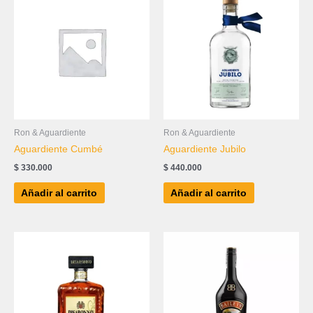
Ron & Aguardiente
Ron & Aguardiente
Aguardiente Cumbé
Aguardiente Jubilo
$
330.000
$
440.000
Añadir al carrito
Añadir al carrito
Price
Este
range:
produc
$ 33.000
tiene
through
$ 302.000
múltipl
variant