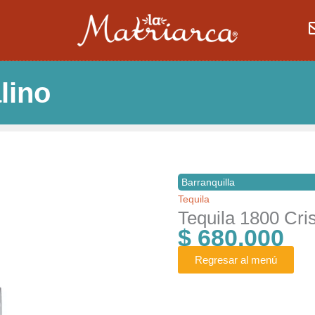
lino
Barranquilla
Tequila
Tequila 1800 Cris
$
680.000
Regresar al menú