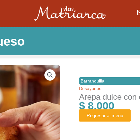
ueso
Barranquilla
Desayunos
Arepa dulce con
$
8.000
Regresar al menú