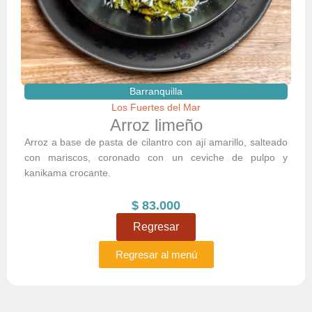
Barranquilla
Los Fuertes del Mar
Arroz limeño
Arroz a base de pasta de cilantro con ají amarillo, salteado
con mariscos, coronado con un ceviche de pulpo y
kanikama crocante.
$
83.000
Regresar
Regresar al menú