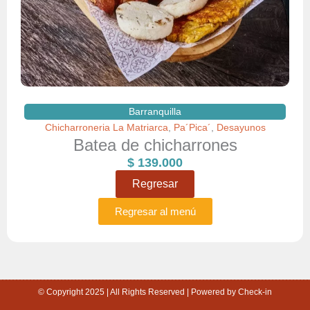
Barranquilla
Chicharroneria La Matriarca
Pa´Pica´
Desayunos
,
,
Batea de chicharrones
$
139.000
Regresar
Regresar al menú
© Copyright 2025 | All Rights Reserved | Powered by Check-in