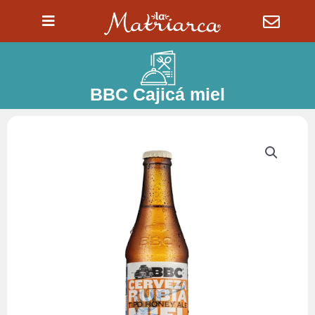
Ir
al
contenido
BBC Cajicá miel