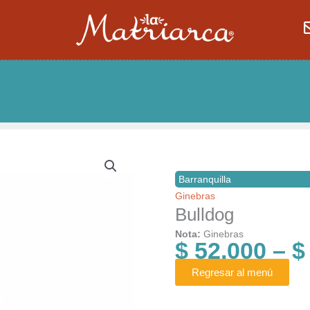
Barranquilla
Ginebras
Bulldog
Nota:
Ginebras
$
52.000
–
$
Regresar al menú