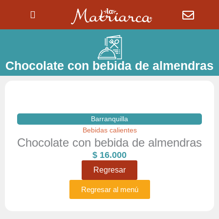
Ir
al
contenido
Chocolate con bebida de almendras
Barranquilla
Bebidas calientes
Chocolate con bebida de almendras
$
16.000
Regresar
Regresar al menú