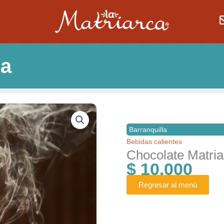
ca
Barranquilla
Bebidas calientes
Chocolate Matria
$
10.000
Regresar al menú