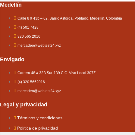
Medellín
Calle 8 # 43b – 62. Barrio Astorga, Poblado, Medellín, Colombia
(4) 501 7428
320 565 2016
mercadeo@webtest24.xyz
Envigado
Carrera 48 # 32B Sur-139 C.C. Viva Local 307Z
(4) 320 5652016
mercadeo@webtest24.xyz
Legal y privacidad
Términos y condiciones
Política de privacidad