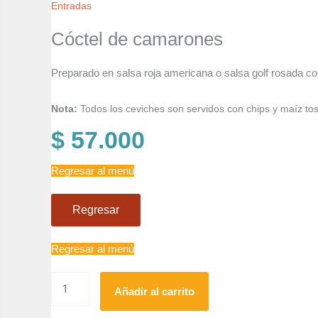
Entradas
Cóctel de camarones
Preparado en salsa roja americana o salsa golf rosada con
Nota:
Todos los ceviches son servidos con chips y maíz to
$
57.000
Regresar al menú
Regresar
Regresar al menú
Añadir al carrito