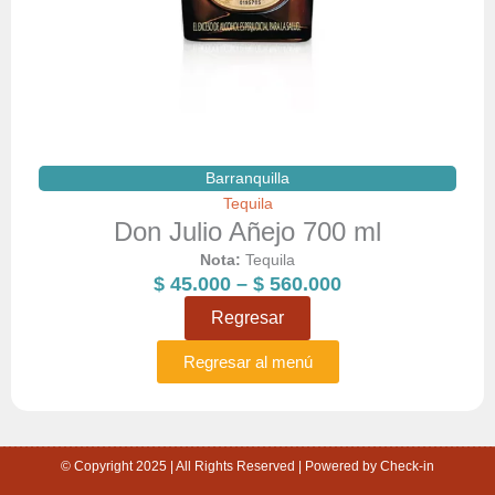
Barranquilla
Tequila
Don Julio Añejo 700 ml
Nota:
Tequila
Price
$
45.000
–
$
560.000
range:
Regresar
$ 45.000
through
Regresar al menú
$ 560.000
© Copyright 2025 | All Rights Reserved | Powered by Check-in