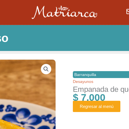
so
Barranquilla
Desayunos
Empanada de qu
$
7.000
Regresar al menú