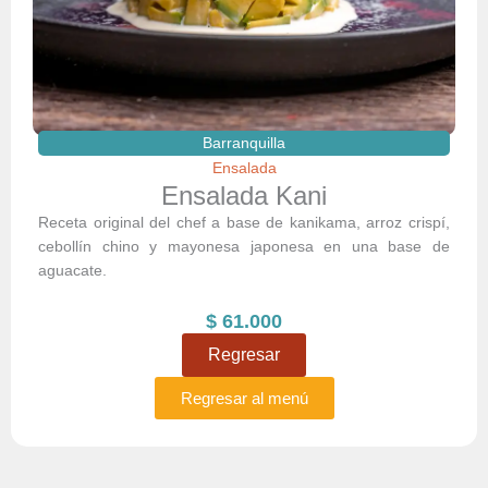
Barranquilla
Ensalada
Ensalada Kani
Receta original del chef a base de kanikama, arroz crispí,
cebollín chino y mayonesa japonesa en una base de
aguacate.
$
61.000
Regresar
Regresar al menú