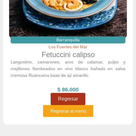
Barranquilla
Los Fuertes del Mar
Fetuccini calipso
Langostino, camarones, aros de calamar, pulpo y
mejillones flambeados en vino blanco bañado en salsa
cremosa Ruancaina base de ají amarillo.
$
86.000
Regresar
Regresar al menú