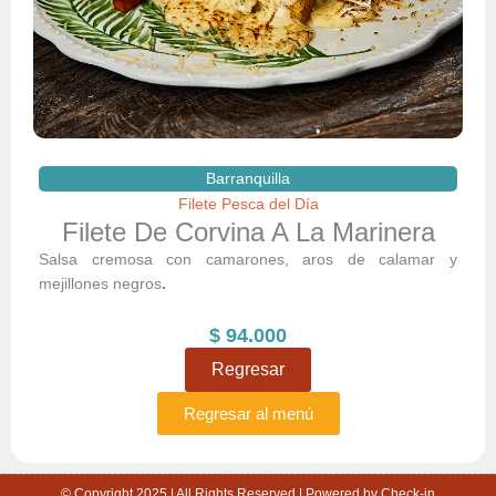
Barranquilla
Filete Pesca del Día
Filete De Corvina A La Marinera
Salsa cremosa con camarones, aros de calamar y
mejillones negros
.
$
94.000
Regresar
Regresar al menú
© Copyright 2025 | All Rights Reserved | Powered by Check-in