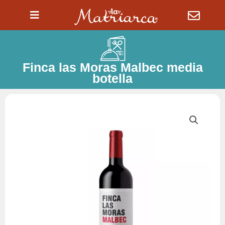
Ir
al
contenido
Finca las Moras Malbec media
botella