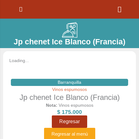
Ir
al
contenido
Jp chenet Ice Blanco (Francia)
Loading...
Barranquilla
Vinos espumosos
Jp chenet Ice Blanco (Francia)
Nota:
Vinos espumosos
$
175.000
Regresar
Regresar al menú