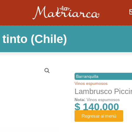
tinto (Chile)
Barranquilla
Vinos espumosos
Lambrusco Piccini
Nota:
Vinos espumosos
$
140.000
Regresar al menú