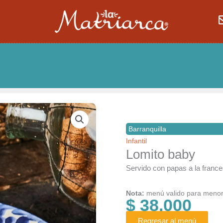
Barranquilla
Infantil
Lomito baby
Servido con papas a la france
Nota:
menú valido para menor
$
38.000
Regresar al menú