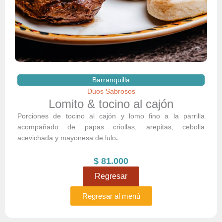
Barranquilla
Duos Sabrosos
Lomito & tocino al cajón
Porciones de tocino al cajón y lomo fino a la parrilla
acompañado de papas criollas, arepitas, cebolla
acevichada y mayonesa de lulo
.
$
81.000
Regresar
Regresar al menú