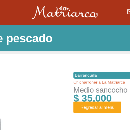
e pescado
Barranquilla
Chicharroneria La Matriarca
Medio sancocho 
$
35.000
Regresar al menú