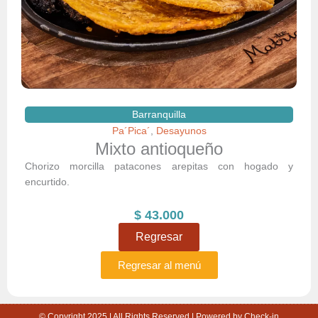
Barranquilla
Pa´Pica´
Desayunos
,
Mixto antioqueño
Chorizo morcilla patacones arepitas con hogado y
encurtido.
$
43.000
Regresar
Regresar al menú
© Copyright 2025 | All Rights Reserved | Powered by Check-in