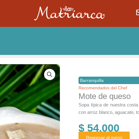
Barranquilla
Recomendados del Chef
Mote de queso
Sopa típica de nuestra cos
con arroz blanco, aguacate, t
$
54.000
Regresar al menú