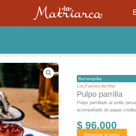
Barranquilla
Los Fuertes del Mar
Pulpo parrilla
Pulpo parrillado al estilo pe
acompañado de papas criollas
$
96.000
Regresar al menú