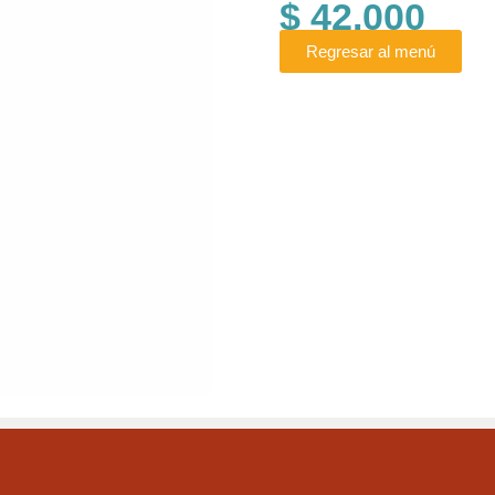
$
42.000
Regresar al menú