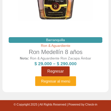
Barranquilla
Ron & Aguardiente
Ron Medellín 8 años
Nota:
Ron & Aguardiente Ron Zacapa Ámbar
Price
$
29.000
–
$
290.000
range:
Regresar
$ 29.000
through
Regresar al menú
$ 290.000
© Copyright 2025 | All Rights Reserved | Powered by Check-in