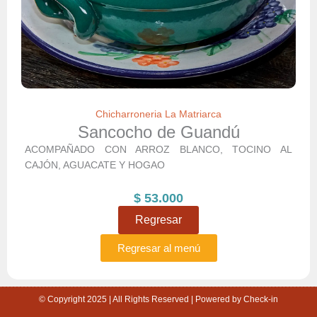
Chicharroneria La Matriarca
Sancocho de Guandú
ACOMPAÑADO CON ARROZ BLANCO, TOCINO AL
CAJÓN, AGUACATE Y HOGAO
$
53.000
Regresar
Regresar al menú
© Copyright 2025 | All Rights Reserved | Powered by Check-in