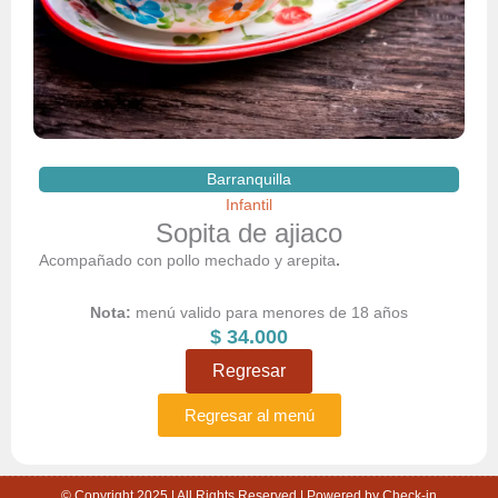
Barranquilla
Infantil
Sopita de ajiaco
Acompañado con pollo mechado y arepita
.
Nota:
menú valido para menores de 18 años
$
34.000
Regresar
Regresar al menú
© Copyright 2025 | All Rights Reserved | Powered by Check-in