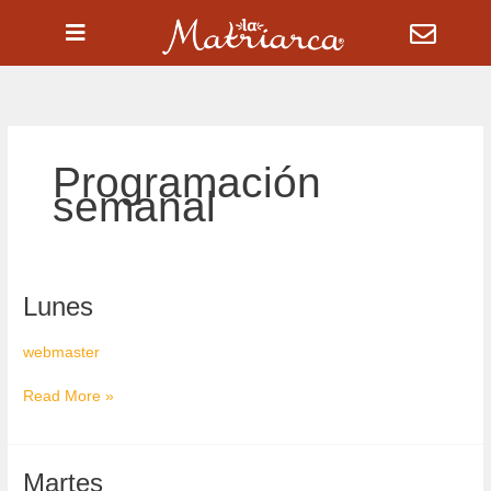
Ir
al
contenido
Programación
semanal
Lunes
Lunes
webmaster
Read More »
Martes
Martes