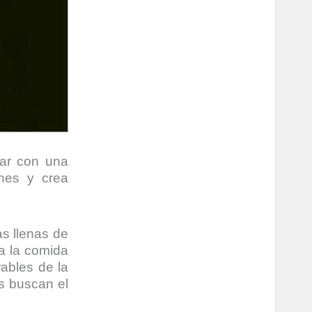
var con una
ones y crea
s llenas de
 a la comida
ables de la
es buscan el