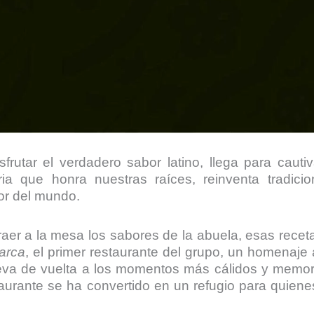
frutar el verdadero sabor latino, llega para cauti
ia que honra nuestras raíces, reinventa tradici
or del mundo.
er a la mesa los sabores de la abuela, esas receta
arca
, el primer restaurante del grupo, un homenaje
lleva de vuelta a los momentos más cálidos y memor
taurante se ha convertido en un refugio para quien