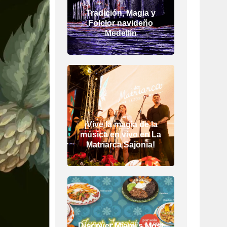
Tradición, Magia y
Folclor navideño
Medellín
¡Vive la magia de la
música en vivo en La
Matriarca Sajonia!
Discover Miami’s Most