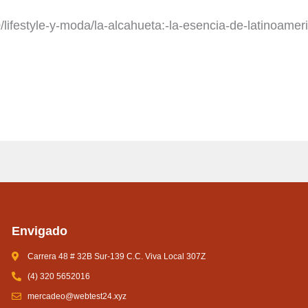
lifestyle-y-moda/la-alcahueta:-la-esencia-de-latinoameri
Envigado
Carrera 48 # 32B Sur-139 C.C. Viva Local 307Z
(4) 320 5652016
mercadeo@webtest24.xyz