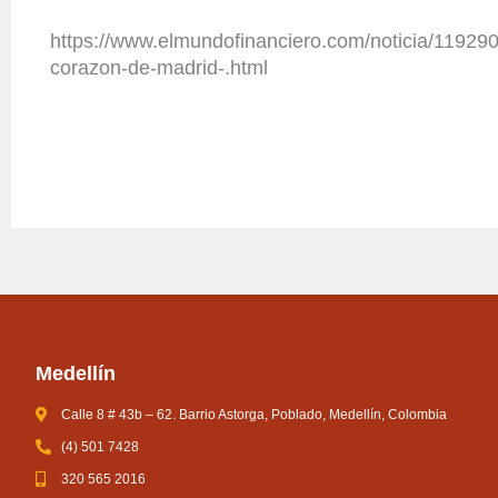
https://www.elmundofinanciero.com/noticia/119290/
corazon-de-madrid-.html
Medellín
Calle 8 # 43b – 62. Barrio Astorga, Poblado, Medellín, Colombia
(4) 501 7428
320 565 2016