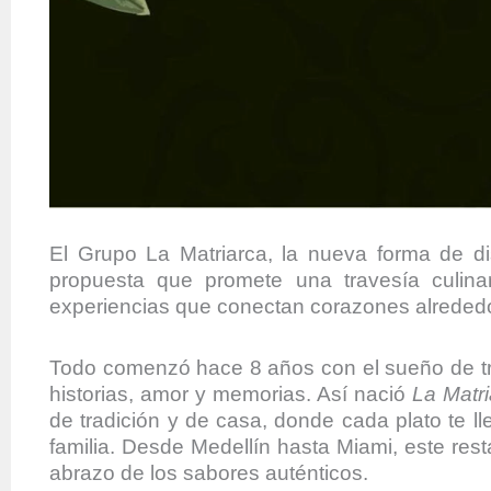
El Grupo La Matriarca, la nueva forma de dis
propuesta que promete una travesía culinar
experiencias que conectan corazones alreded
Todo comenzó hace 8 años con el sueño de tra
historias, amor y memorias. Así nació
La Matri
de tradición y de casa, donde cada plato te 
familia. Desde Medellín hasta Miami, este res
abrazo de los sabores auténticos.