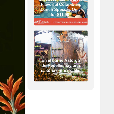
Flavorful Colombian
Lunch Specials Only
for $11.90!
En el barrio Astorga
de Medellín hay una
casona entre grafitis