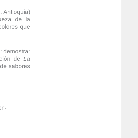
 Antioquia)
queza de la
colores que
n: demostrar
dición de
La
d de sabores
on-