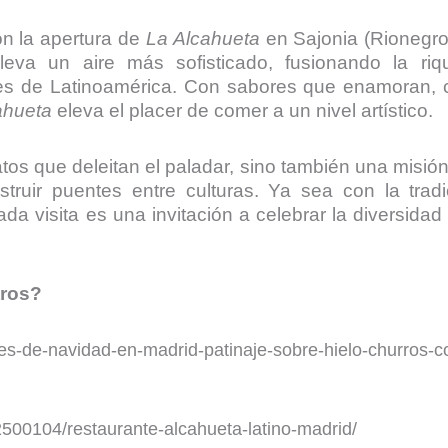
n la apertura de
La Alcahueta
en Sajonia (Rionegro,
eva un aire más sofisticado, fusionando la ri
tes de Latinoamérica. Con sabores que enamoran, 
ahueta
eleva el placer de comer a un nivel artístico.
atos que deleitan el paladar, sino también una misió
truir puentes entre culturas. Ya sea con la tra
cada visita es una invitación a celebrar la diversida
tros?
es-de-navidad-en-madrid-patinaje-sobre-hielo-churros-c
500104/restaurante-alcahueta-latino-madrid/