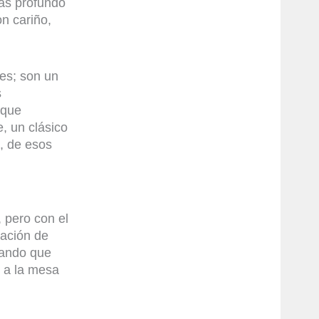
más profundo
n cariño,
res; son un
s
 que
, un clásico
, de esos
 pero con el
mación de
rando que
o a la mesa