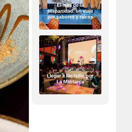
El mes de la
Hispanidad: un viaje
por sabores y raices
Llegar a Medellín por
La Matriarca