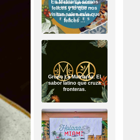
En Matriarca somos
felices y lo que nos
visitan salen más que
felices …
Grupo La Matriarca: El
sabor latino que cruza
fronteras.