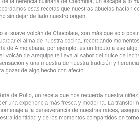
a de la herencia culinaria de Colombia, un escape a lo 
ecordamos esas recetas que nuestras abuelas hacían co
o sin dejar de lado nuestro origen.
, o el suave Volcán de Chocolate, son más que solo post
guardar el alma de nuestra cocina, recordando momento
ta de Almojábana, por ejemplo, es un tributo a ese algo
l Volcán de Arequipe te lleva al sabor del dulce de leche
sensación y una muestra de nuestra tradición y herencia
ara gozar de algo hecho con afecto.
orta de Rollo, un receta que nos recuerda nuestra niñez,
cer una experiencia más fresca y moderna. La transfor
n homenaje a la perseverancia de nuestras raíces, asegu
uestra identidad y de los momentos compartidos en torn