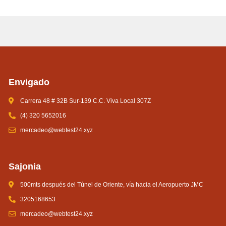
Envigado
Carrera 48 # 32B Sur-139 C.C. Viva Local 307Z
(4) 320 5652016
mercadeo@webtest24.xyz
Sajonia
500mts después del Túnel de Oriente, vía hacia el Aeropuerto JMC
3205168653
mercadeo@webtest24.xyz