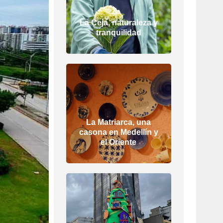
La Ceja, naturaleza y
tranquilidad
La Matriarca, una
casona en Medellín y
el Oriente