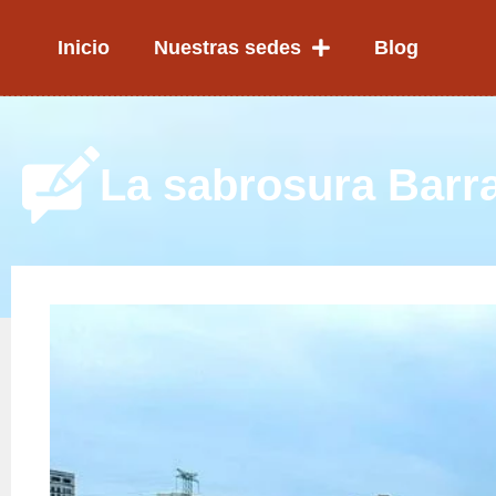
Ir
al
Inicio
Nuestras sedes
Blog
contenido
La sabrosura Barra