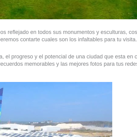
vemos reflejado en todos sus monumentos y esculturas, co
remos contarte cuales son los infaltables para tu visita.
a, el progreso y el potencial de una ciudad que esta en 
recuerdos memorables y las mejores fotos para tus redes