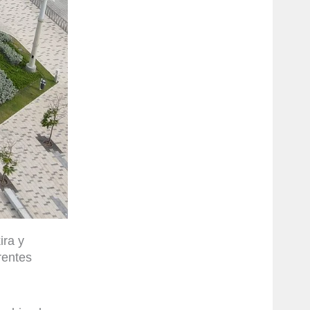
ira y
rentes