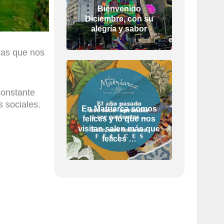
Bienvenido
Diciembre, con su
alegría y sabor
sas que nos
constante
 sociales.
En Matriarca somos
felices y lo que nos
visitan salen más que
felices …