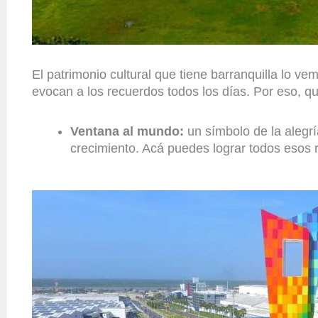
El patrimonio cultural que tiene barranquilla lo 
evocan a los recuerdos todos los días. Por eso, que
Ventana al mundo:
un símbolo de la alegrí
crecimiento. Acá puedes lograr todos esos 