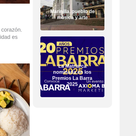
Marinilla, pueblo de
música y arte
 corazón.
idad es
La Matriarca
nominada en los
Premios La Barra
2025