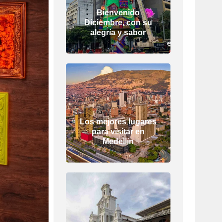
Bienvenido
Diciembre, con su
alegría y sabor
Los mejores lugares
para visitar en
Medellín