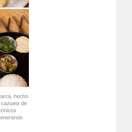
iarca, hecho
a cazuela de
icónicos
 generando