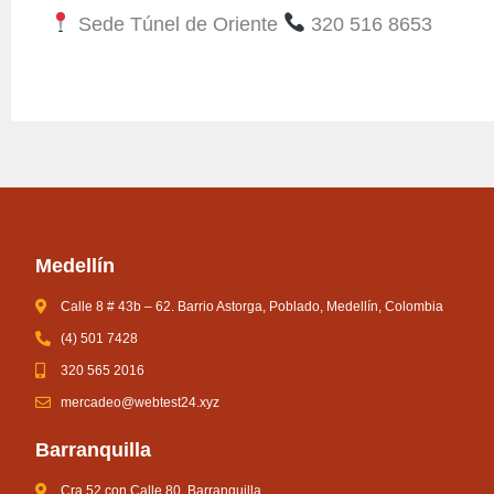
Sede Túnel de Oriente
320 516 8653
Medellín
Calle 8 # 43b – 62. Barrio Astorga, Poblado, Medellín, Colombia
(4) 501 7428
320 565 2016
mercadeo@webtest24.xyz
Barranquilla
Cra 52 con Calle 80. Barranquilla