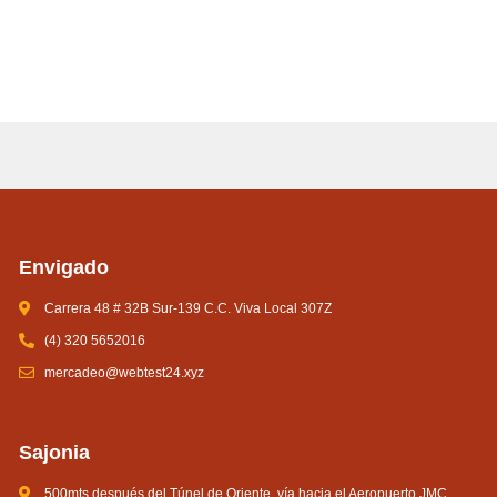
Envigado
Carrera 48 # 32B Sur-139 C.C. Viva Local 307Z
(4) 320 5652016
mercadeo@webtest24.xyz
Sajonia
500mts después del Túnel de Oriente, vía hacia el Aeropuerto JMC