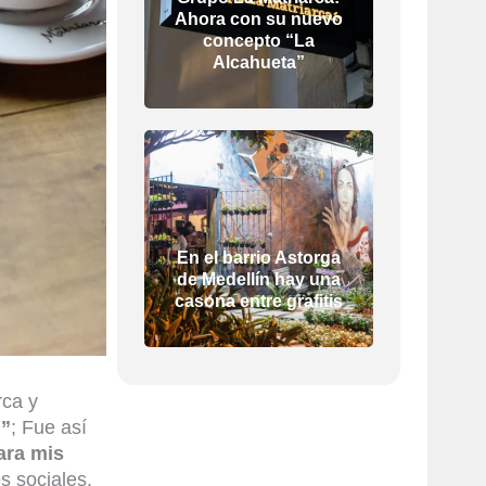
Ahora con su nuevo
concepto “La
Alcahueta”
En el barrio Astorga
de Medellín hay una
casona entre grafitis
rca y
…”
; Fue así
ara mis
s sociales.