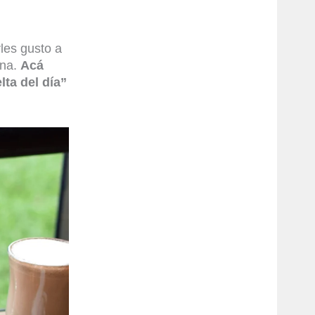
rles gusto a
ina.
Acá
ta del día”