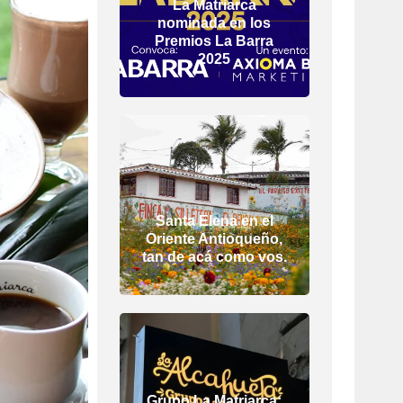
La Matriarca
nominada en los
Premios La Barra
2025
Santa Elena en el
Oriente Antioqueño,
tan de acá como vos.
Grupo La Matriarca: