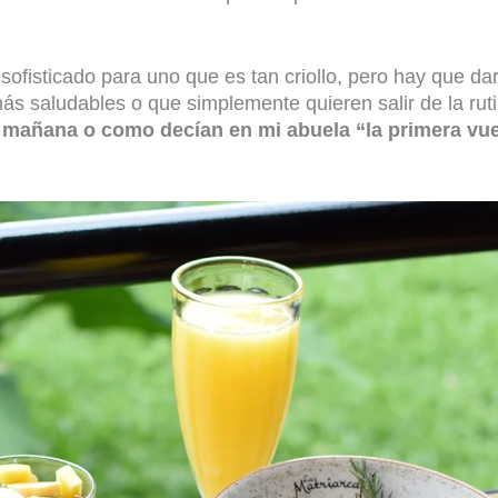
sofisticado para uno que es tan criollo, pero hay que da
s saludables o que simplemente quieren salir de la rut
 mañana o como decían en mi abuela “la primera vuel