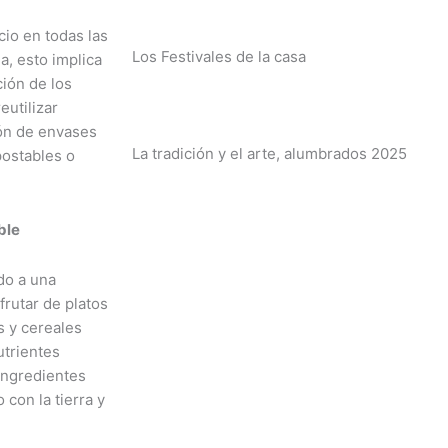
cio en todas las
Los Festivales de la casa
a, esto implica
ción de los
eutilizar
ión de envases
La tradición y el arte, alumbrados 2025
postables o
ble
do a una
frutar de platos
s y cereales
utrientes
ingredientes
con la tierra y