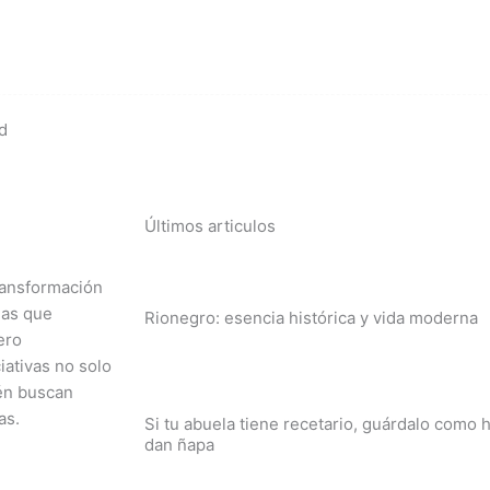
d
Últimos articulos
ransformación
ias que
Rionegro: esencia histórica y vida moderna
ero
iativas no solo
én buscan
as.
Si tu abuela tiene recetario, guárdalo como 
dan ñapa