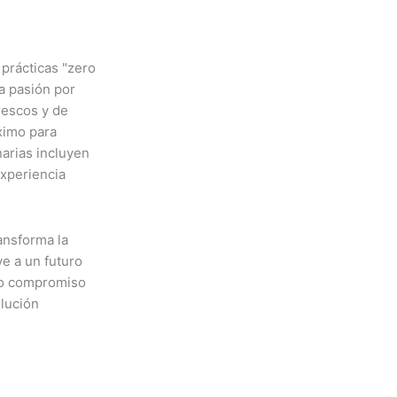
prácticas "zero
a pasión por
rescos y de
ximo para
arias incluyen
experiencia
ansforma la
e a un futuro
tro compromiso
olución