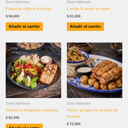
Duos Sabrosos
Duos Sabrosos
Fetuccini calipso & lomito
Lomito & tocino al cajón
$
94.000
$
81.000
Añadir al carrito
Añadir al carrito
Duos Sabrosos
Duos Sabrosos
Salmón y ensalada matriarca
Tocino al cajón & ceviche de
chorizo
$
82.000
$
72.000