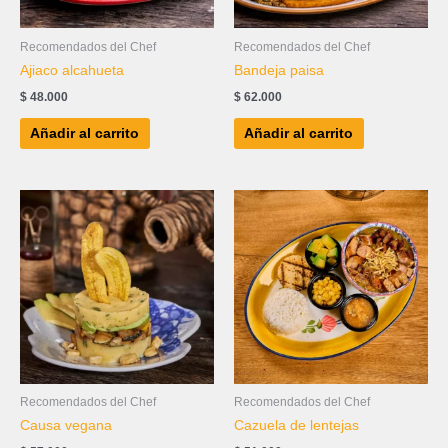
Recomendados del Chef
Recomendados del Chef
Ajiaco alcahueta
Bandeja paisa
$
48.000
$
62.000
Añadir al carrito
Añadir al carrito
Recomendados del Chef
Recomendados del Chef
Causa vegana
Cazuela de lentejas