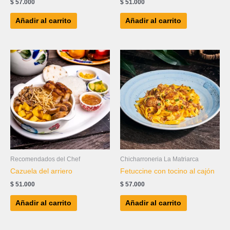
$
57.000
$
51.000
Añadir al carrito
Añadir al carrito
Recomendados del Chef
Chicharroneria La Matriarca
Cazuela del arriero
Fetuccine con tocino al cajón
$
51.000
$
57.000
Añadir al carrito
Añadir al carrito