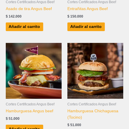
Cortes Certificados Angus Beef
Cortes Certificados Angus Beef
Asado de tira Angus Beef
Entrañitas Angus Beef
$
142.000
$
150.000
Añadir al carrito
Añadir al carrito
Cortes Certificados Angus Beef
Cortes Certificados Angus Beef
Hamburguesa Angus beef
Hamburguesa Chichaguesa
(Tocino)
$
51.000
$
51.000