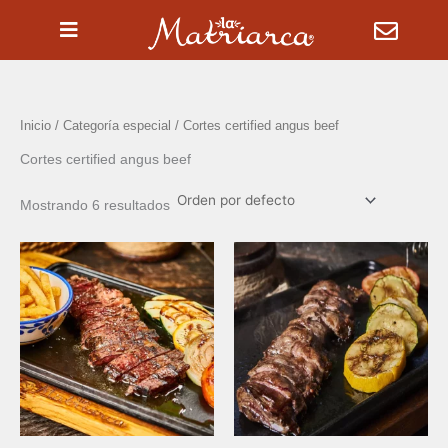
Ir
al
contenido
Inicio
/ Categoría especial / Cortes certified angus beef
Cortes certified angus beef
Mostrando 6 resultados