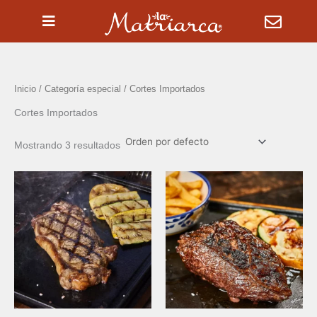
Ir
al
contenido
Inicio
/ Categoría especial / Cortes Importados
Cortes Importados
Mostrando 3 resultados