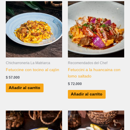
Chicharroneria La Matriarca
Recomendados del Chef
Fetuccine con tocino al cajón
Fetuccini a la huancaina con
lomo saltado
$
57.000
$
72.000
Añadir al carrito
Añadir al carrito