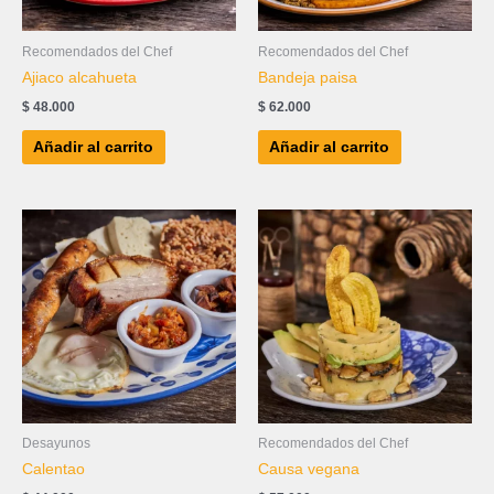
Recomendados del Chef
Recomendados del Chef
Ajiaco alcahueta
Bandeja paisa
$
48.000
$
62.000
Añadir al carrito
Añadir al carrito
Desayunos
Recomendados del Chef
Calentao
Causa vegana