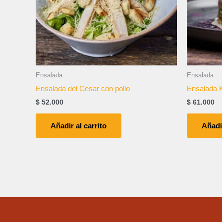
Ensalada
Ensalada
Ensalada del Cesar con pollo
Ensalada 
$
52.000
$
61.000
Añadir al carrito
Añadir